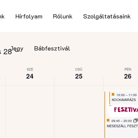
nk
Hírfolyam
Rólunk
Szolgáltatásaink
Jegy
Bábfesztivál
s 28
SZE
CSÜ
PÉN
24
25
26
Featured
June 26, 2026
10:00
–
11:00
Featured
KOCKAVARÁZS
Featured
June 26, 2026
09:45
–
20:00
Featured
MESESZÁLL FESZT