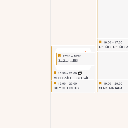
Featured
June 26, 2026
16:00
–
17:00
Featured
DERÜLJ, DERÜLJ ASZTA
Featured
June 25, 2026
17:00
–
18:00
Featured
3…2…1…ÉS!
Featured
June 25, 2026
16:30
–
20:00
Featured
MESESZÁLL FESZTIVÁL
Featured
June 25, 2026
Featured
June 26, 2026
19:00
–
20:00
19:00
–
20:00
Featured
Featured
CITY OF LIGHTS
SENKI MADARA