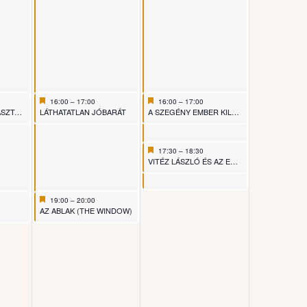
Featured
June 27, 2026
Featured
June 28, 2026
16:00
–
17:00
16:00
–
17:00
Featured
Featured
LKÁM!
LÁTHATATLAN JÓBARÁT
A SZEGÉNY EMBER KILENC TYÚKJA
Featured
June 28, 2026
17:30
–
18:30
Featured
VITÉZ LÁSZLÓ ÉS AZ ELÁTKOZOTT MALOM
Featured
June 27, 2026
19:00
–
20:00
Featured
AZ ABLAK (THE WINDOW)