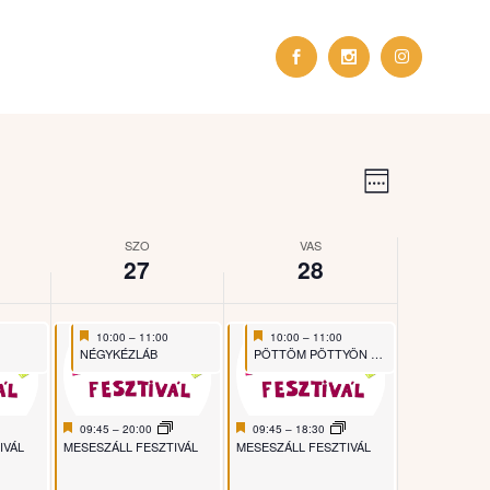
Esemény
Navigá
nézet
Week
navigáció
nézet
SZO
VAS
27
28
Featured
June 27, 2026
Featured
June 28, 2026
10:00
–
11:00
10:00
–
11:00
Featured
Featured
NÉGYKÉZLÁB
PÖTTÖM PÖTTYÖN PÖTTYÖS PÖTTY
Featured
June 27, 2026
Featured
June 28, 2026
09:45
–
20:00
09:45
–
18:30
Featured
Featured
IVÁL
MESESZÁLL FESZTIVÁL
MESESZÁLL FESZTIVÁL