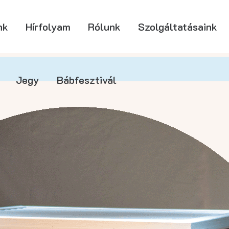
nk
Hírfolyam
Rólunk
Szolgáltatásaink
Jegy
Bábfesztivál