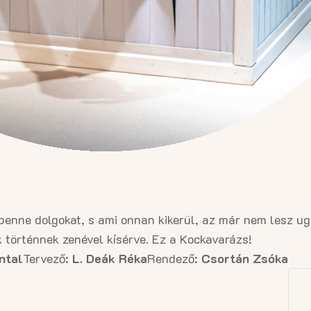
 benne dolgokat, s ami onnan kikerül, az már nem lesz u
 történnek zenével kísérve. Ez a Kockavarázs!
ntal
Tervező:
L. Deák Réka
Rendező:
Csortán Zsóka