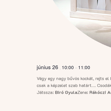
június 26
10:00
11:00
,
–
Végy egy nagy bűvös kockát, rejts el
csak a képzelet szab határt…. Csodák
Játssza:
Biró Gyula
Zene:
Rákóczi A