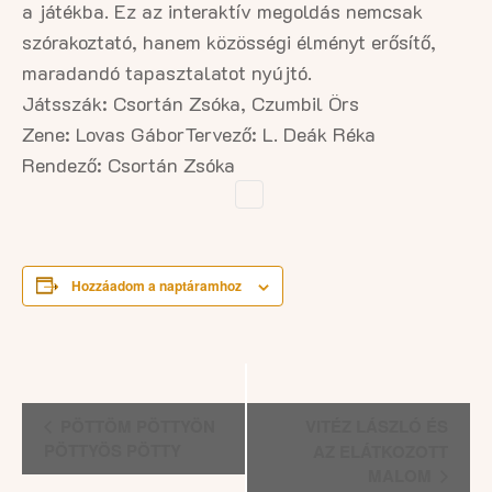
a játékba. Ez az interaktív megoldás nemcsak
szórakoztató, hanem közösségi élményt erősítő,
maradandó tapasztalatot nyújtó.
Játsszák: Csortán Zsóka, Czumbil Örs
Zene: Lovas Gábor
Tervező: L. Deák Réka
Rendező: Csortán Zsóka
Hozzáadom a naptáramhoz
Esemény
PÖTTÖM PÖTTYÖN
VITÉZ LÁSZLÓ ÉS
navigáció
PÖTTYÖS PÖTTY
AZ ELÁTKOZOTT
MALOM