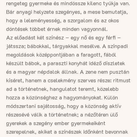
rengeteg gyermeke és mindössze kilenc tyúkja van.
Bár anyagi helyzete szegényes, a mese bemutatja,
hogy a leleményesség, a szorgalom és az okos
döntések többet érnek minden vagyonnál.
Az előadást két színész – egy nő és egy férfi –
játssza; bábokkal, tárgyakkal mesélve. A színpadi
megoldások középpontjában a faragott, fából
készült bábok, a paraszti konyhát idéző díszletek
és a magyar népdalok állnak. A zene nem pusztán
kíséret, hanem a cselekmény szerves része: ritmust
ad a történetnek, hangulatot teremt, közelebb
hozza a közönséghez a hagyományokat. Külön
módszertani sajátosság, hogy a közönség aktív
részesévé válik a történetnek; a nézőtéren ülő
gyerekek a szegény ember gyermekeiként
szerepelnek, akiket a színészek időnként bevonnak