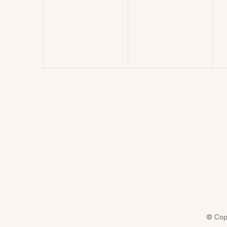
esemény,
esemény,
© Cop