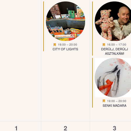
Kiemelt
Kiemelt
19:00
–
20:00
16:00
–
17:00
CITY OF LIGHTS
DERÜLJ, DERÜLJ
ASZTALKÁM!
Kiemelt
19:00
–
20:00
SENKI MADARA
0
0
0
1
2
3