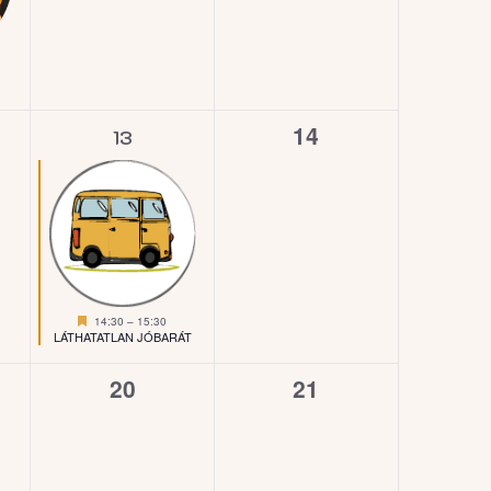
1
0
14
13
ny,
esemény,
esemény,
Kiemelt
14:30
–
15:30
LÁTHATATLAN JÓBARÁT
0
0
20
21
ny,
esemény,
esemény,