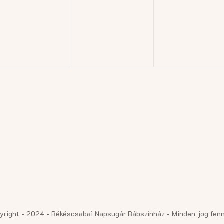
esemény,
esemény,
esemé
yright • 2024 • Békéscsabai Napsugár Bábszínház • Minden jog fenn