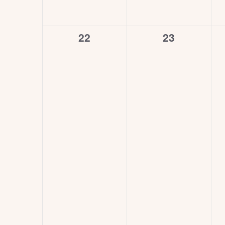
0
0
22
23
esemény,
esemény,