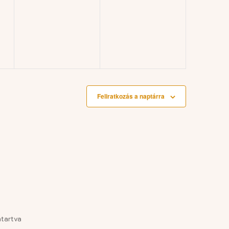
ny,
esemény,
esemény,
Feliratkozás a naptárra
tartva