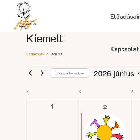
Előadásai
Kiemelt
Kapcsolat
Események
Kiemelt
Események
2026 június
Ebben a hónapban
Dátum
kiválasztása.
Események
H
HÉTFŐ
K
KEDD
S
SZ
0
1
1
2
naptár
esemény,
esemény,