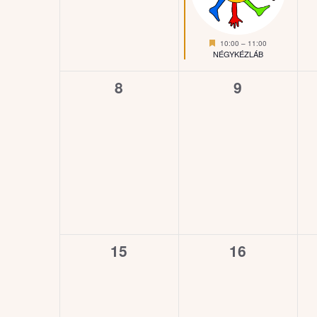
Kiemelt
10:00
–
11:00
NÉGYKÉZLÁB
0
0
8
9
esemény,
esemény,
0
0
15
16
esemény,
esemény,