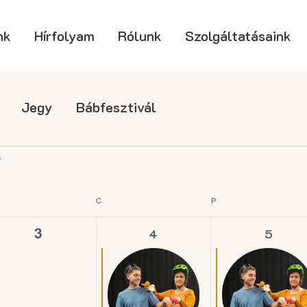
nk
Hírfolyam
Rólunk
Szolgáltatásaink
Jegy
Bábfesztivál
ERDA
C
CSÜTÖRTÖK
P
PÉNTEK
0
1
1
3
4
5
esemény,
esemény,
esemé