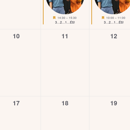
Kiemelt
Kiemelt
14:30
–
15:30
10:00
–
11:00
3…2…1…ÉS!
3…2…1…ÉS!
0
0
0
10
11
12
esemény,
esemény,
esemé
0
0
0
17
18
19
esemény,
esemény,
esemé