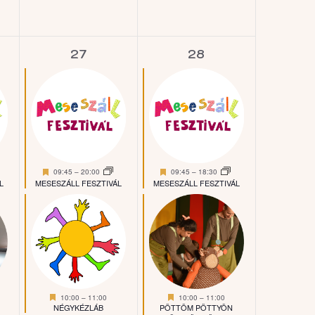
4
4
27
28
ny,
esemény,
esemény,
Kiemelt
Kiemelt
09:45
–
20:00
09:45
–
18:30
L
MESESZÁLL FESZTIVÁL
MESESZÁLL FESZTIVÁL
Kiemelt
Kiemelt
10:00
–
11:00
10:00
–
11:00
NÉGYKÉZLÁB
PÖTTÖM PÖTTYÖN