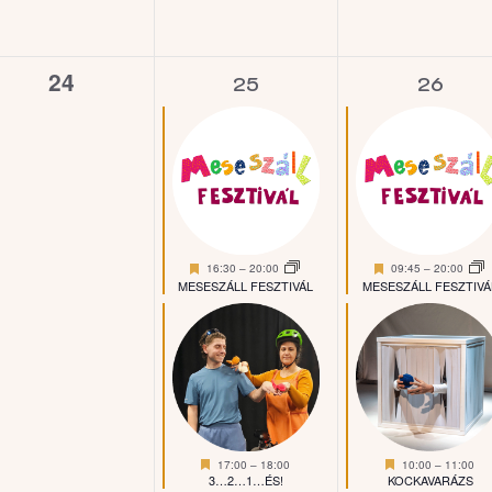
0
3
4
24
25
26
esemény,
esemény,
esemé
Kiemelt
Kiemelt
16:30
–
20:00
09:45
–
20:00
MESESZÁLL FESZTIVÁL
MESESZÁLL FESZTIVÁ
Kiemelt
Kiemelt
17:00
–
18:00
10:00
–
11:00
3…2…1…ÉS!
KOCKAVARÁZS