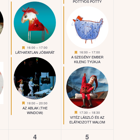
PÖTTYÖS PÖTTY
Kiemelt
16:00
–
17:00
Kiemelt
LÁTHATATLAN JÓBARÁT
16:00
–
17:00
A SZEGÉNY EMBER
KILENC TYÚKJA
Kiemelt
19:00
–
20:00
AZ ABLAK (THE
Kiemelt
WINDOW)
17:30
–
18:30
VITÉZ LÁSZLÓ ÉS AZ
ELÁTKOZOTT MALOM
0
0
4
5