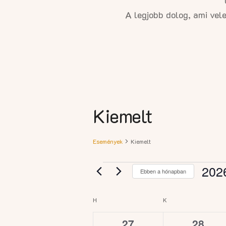
A legjobb dolog, ami vel
Kiemelt
Események
Kiemelt
202
Ebben a hónapban
Dátu
kivála
Események
H
K
0
0
27
28