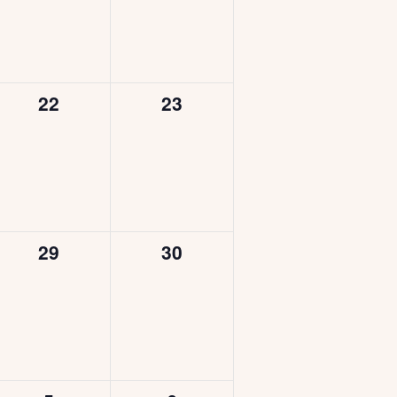
0
0
22
23
esemény,
esemény,
0
0
29
30
esemény,
esemény,