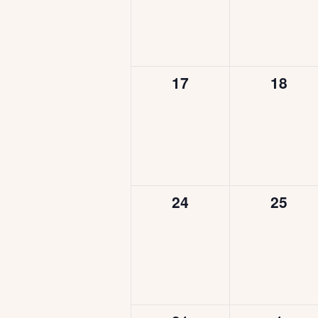
0
0
17
18
esemény,
esemé
0
0
24
25
esemény,
esemé