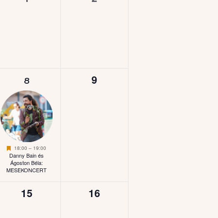
esemény,
esemény,
1
0
9
8
,
esemény,
esemény,
Kiemelt
18:00
–
19:00
Danny Bain és
Ágoston Béla:
MESEKONCERT
0
0
15
16
esemény,
esemény,