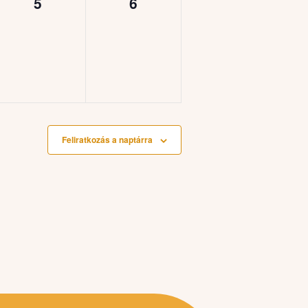
0
0
5
6
,
esemény,
esemény,
Feliratkozás a naptárra