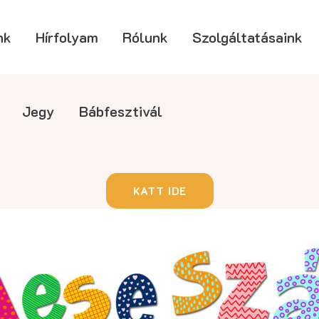
nk
Hírfolyam
Rólunk
Szolgáltatásaink
Jegy
Bábfesztivál
KATT IDE