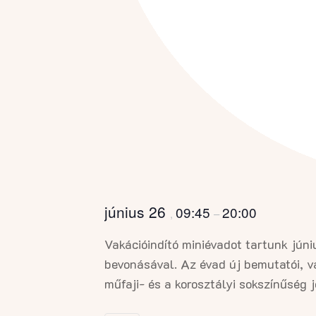
június 26
09:45
20:00
,
–
Vakációindító miniévadot tartunk jún
bevonásával. Az évad új bemutatói, v
műfaji- és a korosztályi sokszínűség