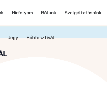
nk
Hírfolyam
Rólunk
Szolgáltatásaink
Jegy
Bábfesztivál
ÁL