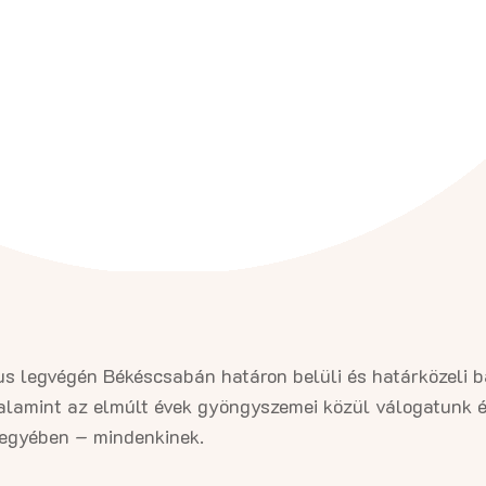
ius legvégén Békéscsabán határon belüli és határközeli 
alamint az elmúlt évek gyöngyszemei közül válogatunk é
 jegyében – mindenkinek.