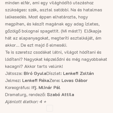
minden elfér, ami egy világhódító utazáshoz
szükséges: szék, asztal satöbbi. Na és hatalmas
lelkesedés. Most éppen elhatározta, hogy
megpihen, és készít magának egy adag ízletes,
gőzölgő bolognai spagettit. (Mi mást?) Előkapja
hát az alapanyagokat, megteríti asztalkáját, ám
akkor… De ezt majd ő elmeséli.
Te is szeretsz csodákat látni, világot hódítani és
lódítani? Nagyokat képzelődni és még nagyobbakat
kacagni? Akkor tarts velünk!
Játssza:
Biró Gyula
Díszlet:
Lenkefi Zoltán
Jelmez:
Lenkefi Réka
Zene:
Lovas Gábor
Koreográfus:
Ifj. Mlinár Pál
Dramaturg, rendező:
Szabó Attila
Ajánlott életkor: 4 +