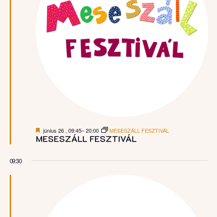
Kiemelt
június 26 , 09:45
–
20:00
MESESZÁLL FESZTIVÁL
MESESZÁLL FESZTIVÁL
09:30