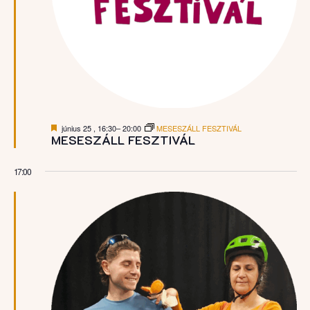
Kiemelt
június 25 , 16:30
–
20:00
MESESZÁLL FESZTIVÁL
MESESZÁLL FESZTIVÁL
17:00