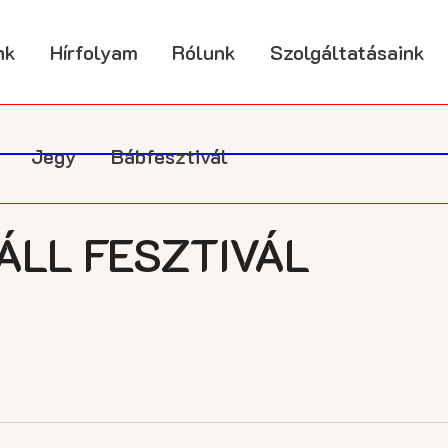
nk
Hírfolyam
Rólunk
Szolgáltatásaink
Jegy
Bábfesztivál
LL FESZTIVÁL