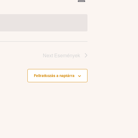
Navigáció
nézet
Summary
navigáció
nézetek
Next
Események
Feliratkozás a naptárra