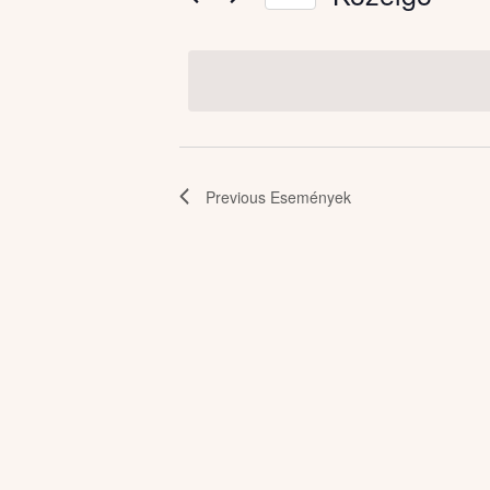
Események
Select
date.
Previous
Események