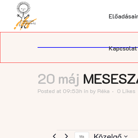
Előadásai
Kapcsolat
20 máj
MESESZÁ
Posted at 09:53h
in
by
Réka
0
Likes
Közelgő
Ma