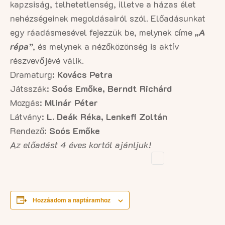
kapzsiság, telhetetlenség, illetve a házas élet
nehézségeinek megoldásairól szól. Előadásunkat
egy ráadásmesével fejezzük be, melynek címe
„A
répa”
, és melynek a nézőközönség is aktív
részvevőjévé válik.
Dramaturg:
Kovács Petra
Játsszák:
Soós Emőke, Berndt Richárd
Mozgás:
Mlinár Péter
Látvány:
L. Deák Réka, Lenkefi Zoltán
Rendező:
Soós Emőke
Az előadást 4 éves kortól ajánljuk!
Hozzáadom a naptáramhoz