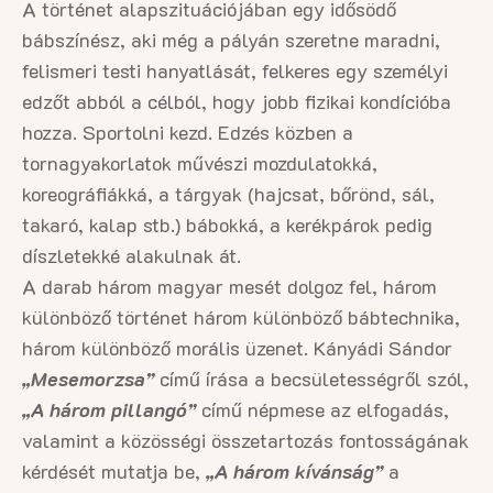
A történet alapszituációjában egy idősödő
bábszínész, aki még a pályán szeretne maradni,
felismeri testi hanyatlását, felkeres egy személyi
edzőt abból a célból, hogy jobb fizikai kondícióba
hozza. Sportolni kezd. Edzés közben a
tornagyakorlatok művészi mozdulatokká,
koreográfiákká, a tárgyak (hajcsat, bőrönd, sál,
takaró, kalap stb.) bábokká, a kerékpárok pedig
díszletekké alakulnak át.
A darab három magyar mesét dolgoz fel, három
különböző történet három különböző bábtechnika,
három különböző morális üzenet. Kányádi Sándor
„Mesemorzsa”
című írása a becsületességről szól,
„A három pillangó”
című népmese az elfogadás,
valamint a közösségi összetartozás fontosságának
kérdését mutatja be,
„A három kívánság”
a