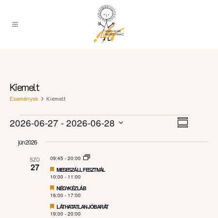
Kiemelt
Események
Kiemelt
Esemény
Események
Navigációs
2026-06-27
 - 
2026-06-28
Summary
nézet
nézetek
Select
navigáci
jún 2026
date.
09:45
-
20:00
SZO
27
Featured
MESESZÁLL FESZTIVÁL
10:00
-
11:00
Featured
NÉGYKÉZLÁB
16:00
-
17:00
Featured
LÁTHATATLAN JÓBARÁT
19:00
-
20:00