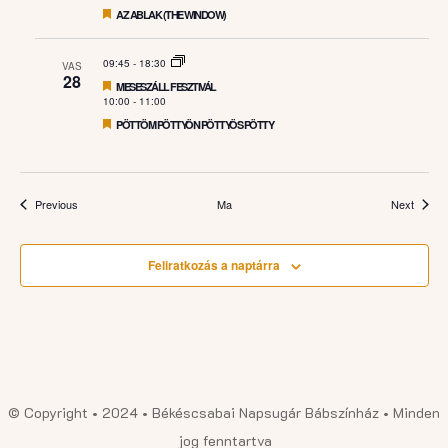
Featured
AZ ABLAK (THE WINDOW)
09:45
-
18:30
VAS
28
Featured
MESESZÁLL FESZTIVÁL
10:00
-
11:00
Featured
PÖTTÖM PÖTTYÖN PÖTTYÖS PÖTTY
Események
Esemé
Previous
Ma
Next
Feliratkozás a naptárra
© Copyright • 2024 • Békéscsabai Napsugár Bábszínház • Minden
jog fenntartva