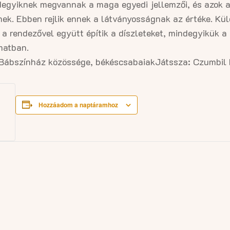
degyiknek megvannak a maga egyedi jellemzői, és azok a
nek. Ebben rejlik ennek a látványosságnak az értéke. Kü
 rendezővel együtt építik a díszleteket, mindegyikük a 
matban.
 Bábszínház közössége, békéscsabaiak
Játssza: Czumbil 
Hozzáadom a naptáramhoz