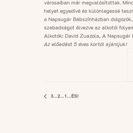
városaiban már megvalósítottak. Min
helyet egyedivé és különlegessé tesz
a Napsugár Bábszínházban dolgozók, a
szabadságot élvezve az alkotói folya
Alkotók: David Zuazola, A Napsugár
Az előadást 5 éves kortól ajánljuk!
Esemény
3…2…1…ÉS!
navigáció