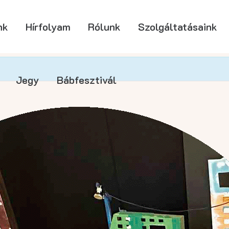
nk
Hírfolyam
Rólunk
Szolgáltatásaink
Jegy
Bábfesztivál