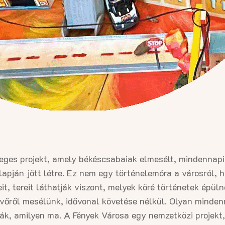
leges projekt, amely békéscsabaiak elmesélt, mindennapi
apján jött létre. Ez nem egy történelemóra a városról, 
eit, tereit láthatják viszont, melyek köré történetek épü
jövőről mesélünk, idővonal követése nélkül. Olyan minden
ák, amilyen ma. A Fények Városa egy nemzetközi projekt