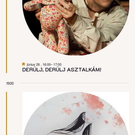
Kiemelt
június 26 , 16:00
–
17:00
DERÜLJ, DERÜLJ ASZTALKÁM!
19:00