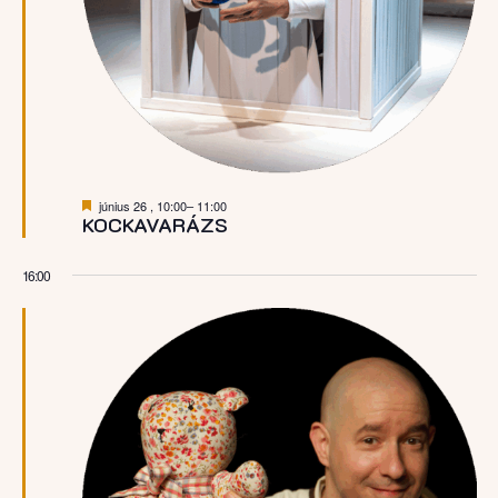
Kiemelt
június 26 , 10:00
–
11:00
KOCKAVARÁZS
16:00