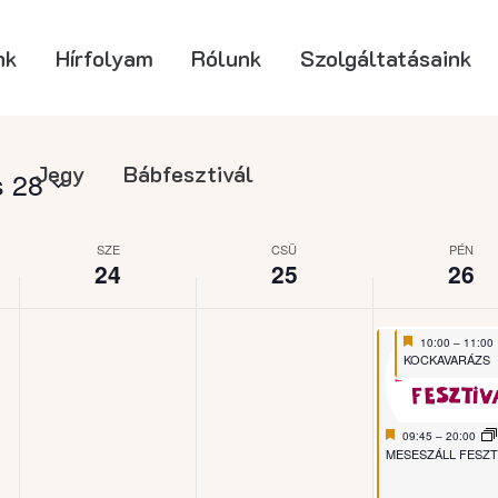
nk
Hírfolyam
Rólunk
Szolgáltatásaink
Jegy
Bábfesztivál
s 28
SZE
CSÜ
PÉN
24
25
26
Featured
June 26, 2026
10:00
–
11:00
Featured
KOCKAVARÁZS
Featured
June 26, 2026
09:45
–
20:00
Featured
MESESZÁLL FESZT