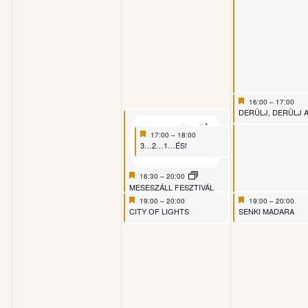
Featured
June 26, 2026
16:00
–
17:00
Featured
DERÜLJ, DERÜLJ ASZTA
Featured
June 25, 2026
17:00
–
18:00
Featured
3…2…1…ÉS!
Featured
June 25, 2026
16:30
–
20:00
Featured
MESESZÁLL FESZTIVÁL
Featured
June 25, 2026
Featured
June 26, 2026
19:00
–
20:00
19:00
–
20:00
Featured
Featured
CITY OF LIGHTS
SENKI MADARA