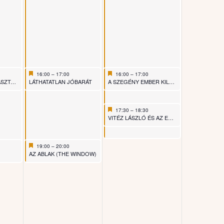
Featured
June 27, 2026
Featured
June 28, 2026
16:00
–
17:00
16:00
–
17:00
Featured
Featured
LKÁM!
LÁTHATATLAN JÓBARÁT
A SZEGÉNY EMBER KILENC TYÚKJA
Featured
June 28, 2026
17:30
–
18:30
Featured
VITÉZ LÁSZLÓ ÉS AZ ELÁTKOZOTT MALOM
Featured
June 27, 2026
19:00
–
20:00
Featured
AZ ABLAK (THE WINDOW)