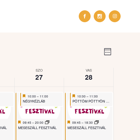
Esemény
Navigá
nézet
Week
navigáció
nézet
SZO
VAS
27
28
Featured
June 27, 2026
Featured
June 28, 2026
10:00
–
11:00
10:00
–
11:00
Featured
Featured
NÉGYKÉZLÁB
PÖTTÖM PÖTTYÖN PÖTTYÖS PÖTTY
Featured
June 27, 2026
Featured
June 28, 2026
09:45
–
20:00
09:45
–
18:30
Featured
Featured
IVÁL
MESESZÁLL FESZTIVÁL
MESESZÁLL FESZTIVÁL