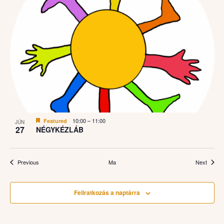
10:00
–
11:00
Featured
JÚN
27
NÉGYKÉZLÁB
Események
Esemé
Previous
Ma
Next
Feliratkozás a naptárra