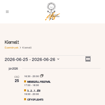
Kiemelt
Események
Kiemelt
Esemény
Események
Navigációs
2026-06-25
 - 
2026-06-26
Summary
nézet
nézetek
Select
navigáci
jún 2026
date.
16:30
-
20:00
CSÜ
25
Featured
MESESZÁLL FESZTIVÁL
17:00
-
18:00
Featured
3…2…1…ÉS!
19:00
-
20:00
Featured
CITY OF LIGHTS