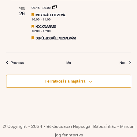
09:45
-
20:00
PÉN
26
Featured
MESESZÁLL FESZTIVÁL
10:00
-
11:00
Featured
KOCKAVARÁZS
16:00
-
17:00
Featured
DERÜLJ, DERÜLJ ASZTALKÁM!
Események
Esemé
Previous
Ma
Next
Feliratkozás a naptárra
© Copyright • 2024 • Békéscsabai Napsugár Bábszínház • Minden
jog fenntartva