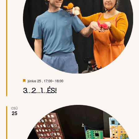
Kiemelt
június 25 , 17:00
–
18:00
3…2…1…ÉS!
CSÜ
25