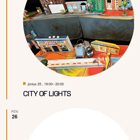
Kiemelt
június 25 , 19:00
–
20:00
CITY OF LIGHTS
PÉN
26