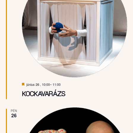
Kiemelt
június 26 , 10:00
–
11:00
KOCKAVARÁZS
PÉN
26