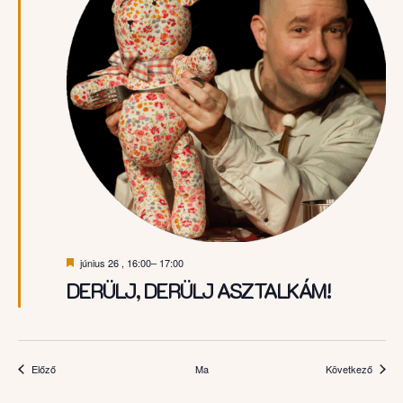
Kiemelt
június 26 , 16:00
–
17:00
DERÜLJ, DERÜLJ ASZTALKÁM!
Események
Esemé
Előző
Ma
Következő