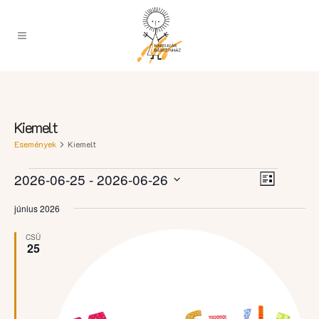
Kiemelt
Események
Kiemelt
Esemény
Események
Navigációs
2026-06-25
 - 
2026-06-26
Lista
nézet
nézetek
Dátum
navigáci
június 2026
kiválasztása.
CSÜ
25