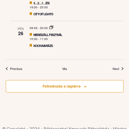
Featured
3…2…1…ÉS!
19:00
-
20:00
Featured
CITY OF LIGHTS
09:45
-
20:00
PÉN
26
Featured
MESESZÁLL FESZTIVÁL
10:00
-
11:00
Featured
KOCKAVARÁZS
Események
Esemé
Previous
Ma
Next
Feliratkozás a naptárra
© Copyright • 2024 • Békéscsabai Napsugár Bábszínház • Minden