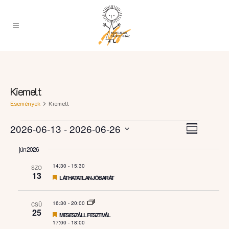
Kiemelt
Események
Kiemelt
Esemény
Események
Navigációs
2026-06-13
 - 
2026-06-26
Summary
nézet
nézetek
Select
navigáci
jún 2026
date.
14:30
-
15:30
SZO
13
Featured
LÁTHATATLAN JÓBARÁT
16:30
-
20:00
CSÜ
25
Featured
MESESZÁLL FESZTIVÁL
17:00
-
18:00