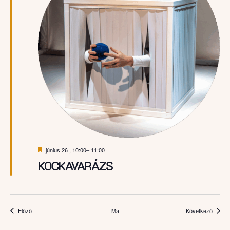
Kiemelt
június 26 , 10:00
–
11:00
KOCKAVARÁZS
Események
Esemé
Előző
Ma
Következő