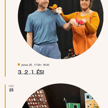
Kiemelt
június 25 , 17:00
–
18:00
3…2…1…ÉS!
CSÜ
25