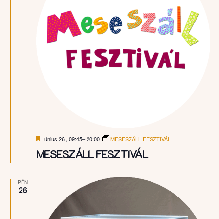
Kiemelt
június 26 , 09:45
–
20:00
MESESZÁLL FESZTIVÁL
MESESZÁLL FESZTIVÁL
PÉN
26