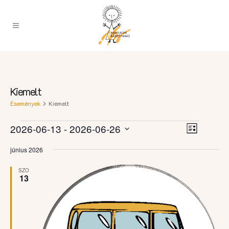
Kiemelt
Események
Kiemelt
Esemény
Események
Navigációs
2026-06-13
 - 
2026-06-26
Lista
nézet
nézetek
Dátum
navigáci
június 2026
kiválasztása.
SZO
13