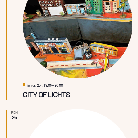
Kiemelt
június 25 , 19:00
–
20:00
CITY OF LIGHTS
PÉN
26