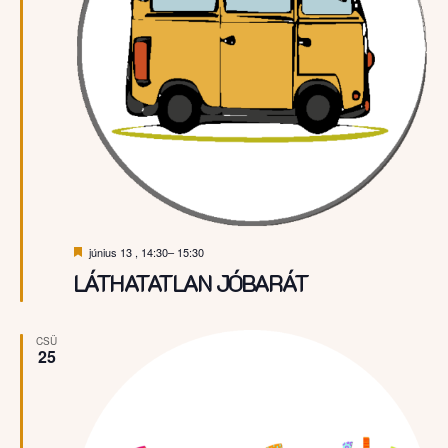
Kiemelt
június 13 , 14:30
–
15:30
LÁTHATATLAN JÓBARÁT
CSÜ
25