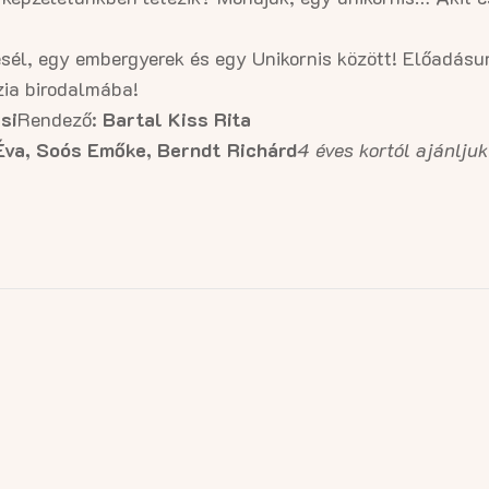
sél, egy embergyerek és egy Unikornis között! Előadásun
ázia birodalmába!
si
Rendező:
Bartal Kiss Rita
Éva, Soós Emőke, Berndt Richárd
4 éves kortól ajánljuk