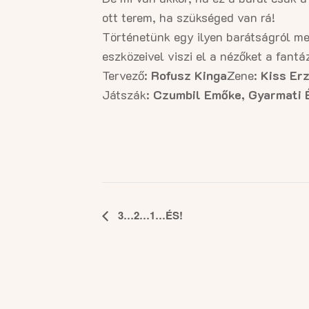
ott terem, ha szükséged van rá!
Történetünk egy ilyen barátságról me
eszközeivel viszi el a nézőket a fant
Tervező:
Rofusz Kinga
Zene:
Kiss Erz
Játszák:
Czumbil Emőke, Gyarmati 
Esemény
3…2…1…ÉS!
navigáció