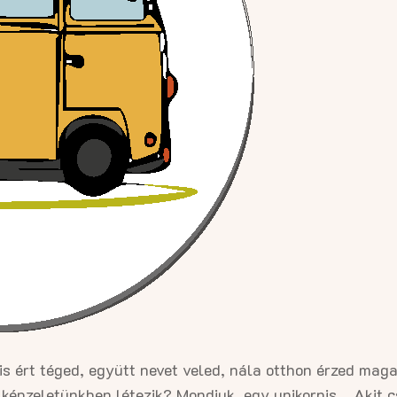
is ért téged, együtt nevet veled, nála otthon érzed maga
a képzeletünkben létezik? Mondjuk, egy unikornis… Akit c