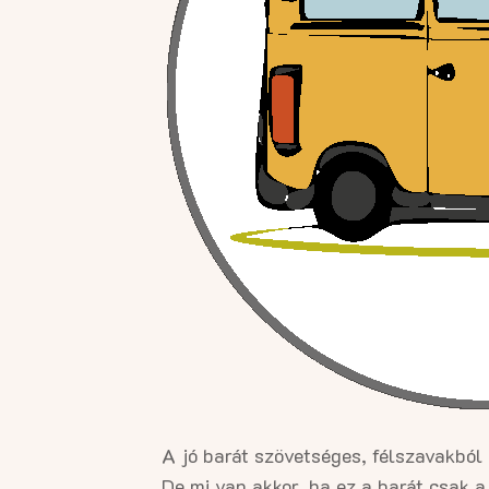
A jó barát szövetséges, félszavakból 
De mi van akkor, ha ez a barát csak 