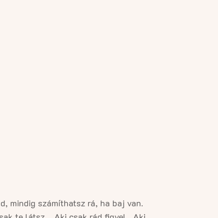
d, mindig számíthatsz rá, ha baj van.
sak te látsz… Aki csak rád figyel…Aki