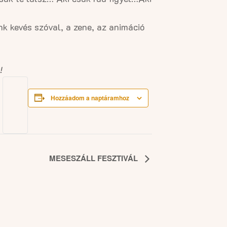
k kevés szóval, a zene, az animáció
!
Hozzáadom a naptáramhoz
MESESZÁLL FESZTIVÁL