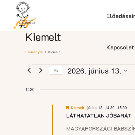
Előadásai
Kiemelt
Kapcsolat
Események
Kiemelt
Események
2026. június 13.
Ma
Dátum
for
kiválasztása.
14:30
2026.
Kiemelt
június 13 , 14:30
–
15:30
LÁTHATATLAN JÓBARÁT
június
MAGYARORSZÁGI BÁBSZÍNH