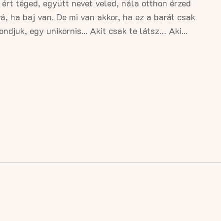
 ért téged, együtt nevet veled, nála otthon érzed
, ha baj van. De mi van akkor, ha ez a barát csak
djuk, egy unikornis... Akit csak te látsz… Aki...