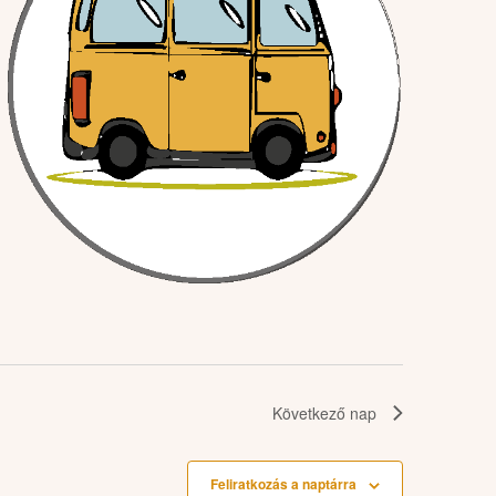
Következő nap
Feliratkozás a naptárra