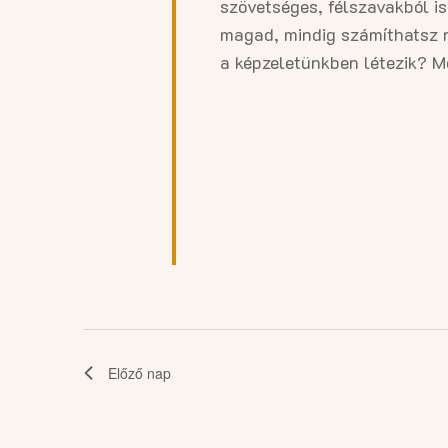
13.
szövetséges, félszavakból is
magad, mindig számíthatsz rá
a képzeletünkben létezik? Mon
Előző nap