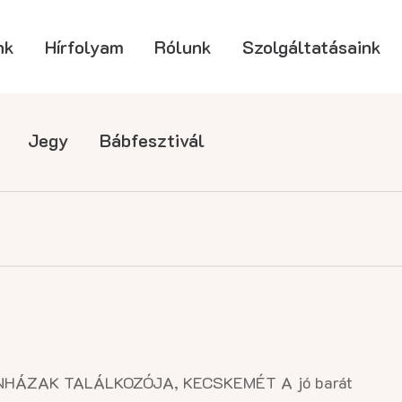
nk
Hírfolyam
Rólunk
Szolgáltatásaink
Jegy
Bábfesztivál
ÁZAK TALÁLKOZÓJA, KECSKEMÉT A jó barát