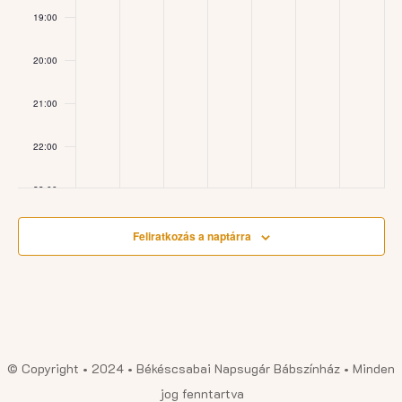
19:00
20:00
21:00
22:00
23:00
:00
Feliratkozás a naptárra
© Copyright • 2024 • Békéscsabai Napsugár Bábszínház • Minden
jog fenntartva