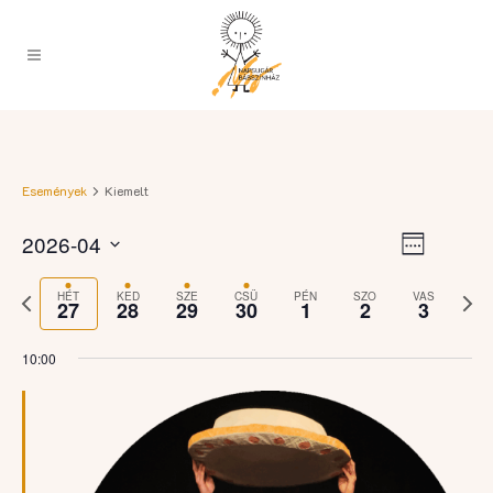
Események
Kiemelt
Esemény
Navigációs
2026-04
Week
nézet
nézetek
Select
navigáci
Previous
Nex
date.
HÉT
KED
SZE
CSÜ
PÉN
SZO
VAS
27
28
29
30
1
2
3
week
wee
10:00