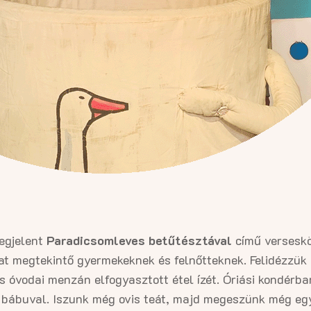
egjelent
Paradicsomleves betűtésztával
című verseskö
at megtekintő gyermekeknek és felnőtteknek. Felidézzük 
s óvodai menzán elfogyasztott étel ízét. Óriási kondérb
, bábuval. Iszunk még ovis teát, majd megeszünk még egy