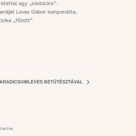
etettel egy „kóstolóra”.
zenéjét Lovas Gábor komponálta,
sóka „főzött”.
ARADICSOMLEVES BETŰTÉSZTÁVAL
tartva