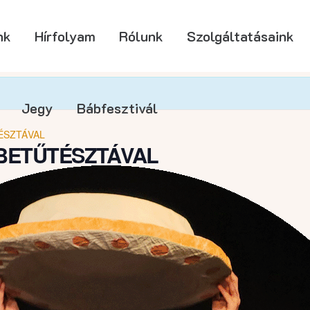
nk
Hírfolyam
Rólunk
Szolgáltatásaink
Jegy
Bábfesztivál
ÉSZTÁVAL
BETŰTÉSZTÁVAL