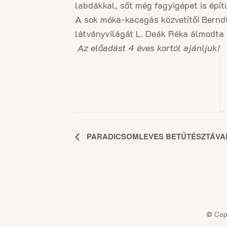
labdákkal, sőt még fagyigépet is épít
A sok móka-kacagás közvetítői Bernd
látványvilágát L. Deák Réka álmodta 
Az előadást
4 éves kortól
ajánljuk!
Esemény
PARADICSOMLEVES BETŰTÉSZTÁVA
navigáció
© Cop