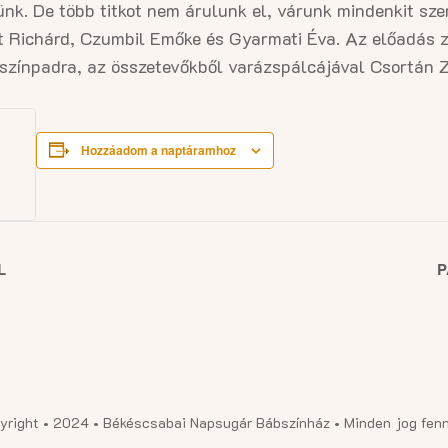
ünk. De több titkot nem árulunk el, várunk mindenkit szer
t Richárd, Czumbil Emőke és Gyarmati Éva. Az előadás 
színpadra, az összetevőkből varázspálcájával Csortán Z
Hozzáadom a naptáramhoz
L
P
yright • 2024 • Békéscsabai Napsugár Bábszínház • Minden jog fenn