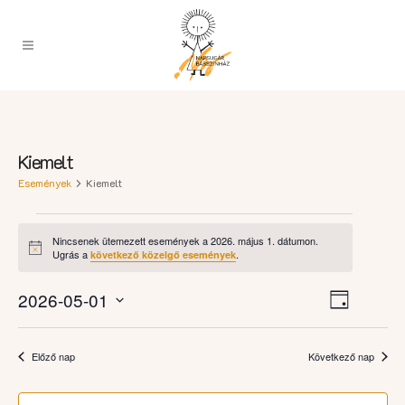
Kiemelt
Események
Kiemelt
Események
Nincsenek ütemezett események a 2026. május 1. dátumon.
for
Notice
Ugrás a
.
következő közelgő események
2026.
Esemény
május
Navigációs
2026-05-01
Nap
nézet
1.
nézetek
Dátum
navigáci
kiválasztása.
Előző nap
Következő nap