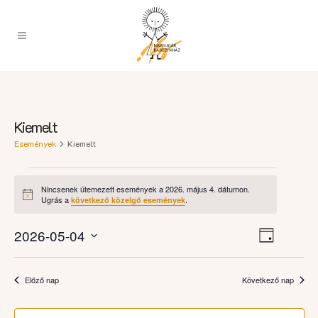
Kiemelt
Események
Kiemelt
Események
Nincsenek ütemezett események a 2026. május 4. dátumon.
for
Notice
Ugrás a
.
következő közelgő események
2026.
Esemény
május
Navigációs
2026-05-04
Nap
nézet
4.
nézetek
Dátum
navigáci
kiválasztása.
Előző nap
Következő nap