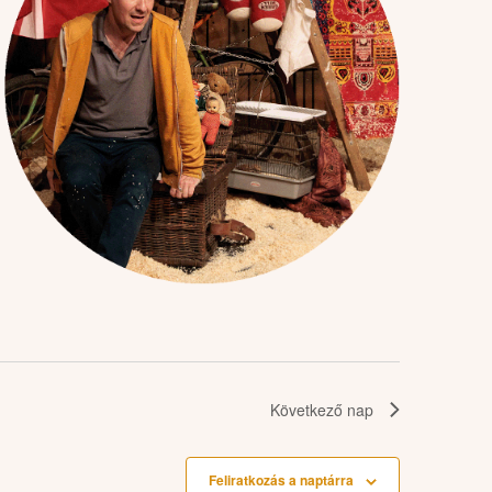
Következő nap
Feliratkozás a naptárra