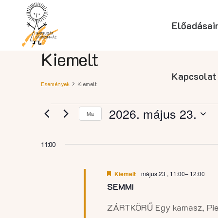
Előadásai
Kiemelt
Kapcsolat
Események
Kiemelt
Események
2026. május 23.
Ma
Dátum
for
kiválasztása.
11:00
2026.
Kiemelt
május 23 , 11:00
–
12:00
SEMMI
május
ZÁRTKÖRŰ Egy kamasz, Pierr