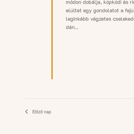
23.
módon dobálja, köpködi és ri
elültet egy gondolatot a fej
leginkább végzetes cseleked
dán...
Előző nap