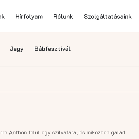
nk
Hírfolyam
Rólunk
Szolgáltatásaink
Jegy
Bábfesztivál
e Anthon felül egy szilvafára, és miközben galád