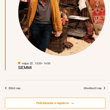
Kiemelt
május 22 , 13:00
–
14:00
SEMMI
Előző nap
Következő nap
Feliratkozás a naptárra