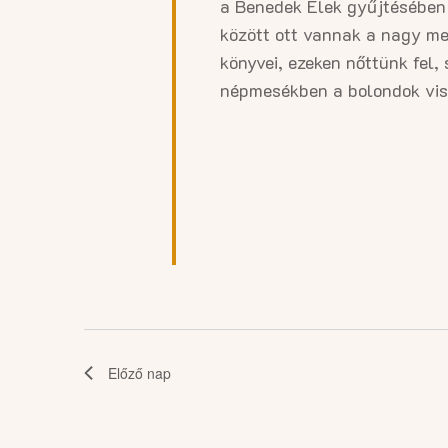
16.
a Benedek Elek gyűjtésében 
között ott vannak a nagy m
könyvei, ezeken nőttünk fel,
népmesékben a bolondok vissz
Előző nap