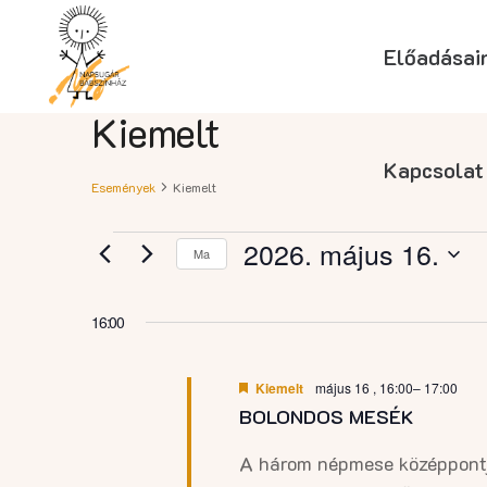
Előadásai
Kiemelt
Kapcsolat
Események
Kiemelt
Események
2026. május 16.
Ma
Dátum
for
kiválasztása.
16:00
2026.
Kiemelt
május 16 , 16:00
–
17:00
BOLONDOS MESÉK
május
A három népmese középpontj