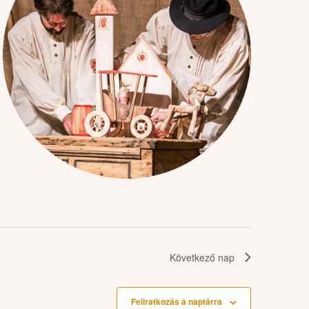
Következő nap
Feliratkozás a naptárra