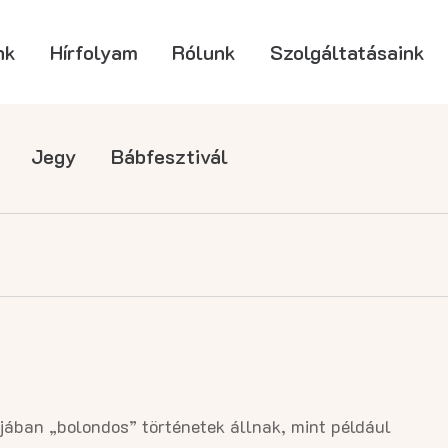
nk
Hírfolyam
Rólunk
Szolgáltatásaink
Jegy
Bábfesztivál
ában „bolondos” történetek állnak, mint például