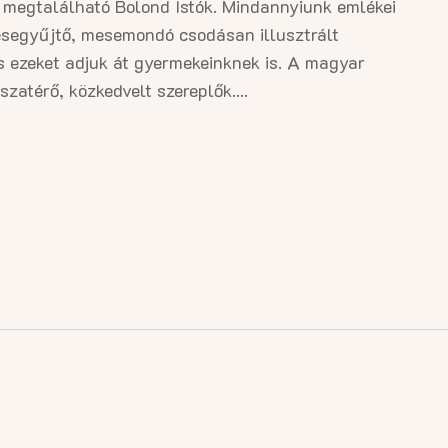
megtalálható Bolond Istók. Mindannyiunk emlékei
esegyűjtő, mesemondó csodásan illusztrált
 s ezeket adjuk át gyermekeinknek is. A magyar
atérő, közkedvelt szereplők....