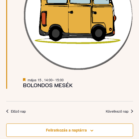
Kiemelt
május 15 , 14:00
–
15:00
BOLONDOS MESÉK
Előző nap
Következő nap
Feliratkozás a naptárra