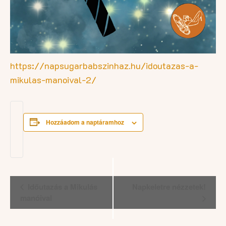
https://napsugarbabszinhaz.hu/idoutazas-a-
mikulas-manoival-2/
Hozzáadom a naptáramhoz
Esemény
Időutazás a Mikulás
Napkeletre nézzetek!
navigáció
manóival