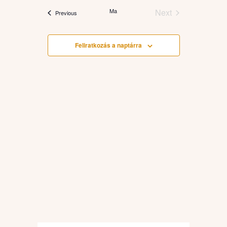
date.
Ma
Next
Események
Previous
Események
Feliratkozás a naptárra