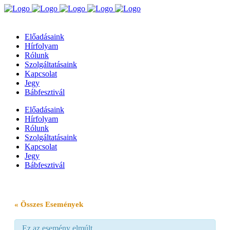
Előadásaink
Hírfolyam
Rólunk
Szolgáltatásaink
Kapcsolat
Jegy
Bábfesztivál
Előadásaink
Hírfolyam
Rólunk
Szolgáltatásaink
Kapcsolat
Jegy
Bábfesztivál
« Összes Események
Ez az esemény elmúlt.