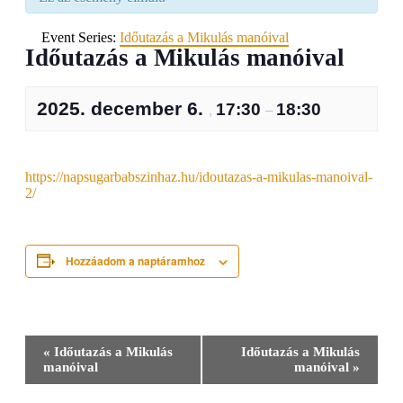
Event Series:
Időutazás a Mikulás manóival
Időutazás a Mikulás manóival
2025. december 6.
17:30
18:30
,
–
https://napsugarbabszinhaz.hu/idoutazas-a-mikulas-manoival-
2/
Hozzáadom a naptáramhoz
Esemény
«
Időutazás a Mikulás
Időutazás a Mikulás
navigáció
manóival
manóival
»