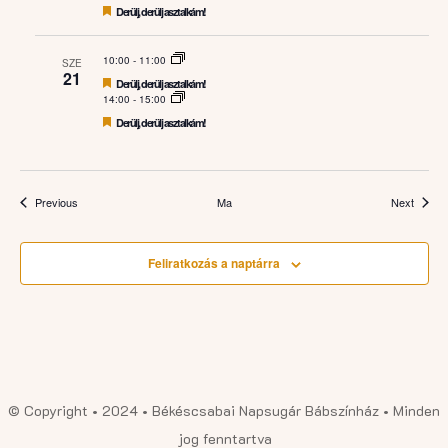
Featured
Derülj, derülj asztalkám!
10:00
-
11:00
SZE
21
Featured
Derülj, derülj asztalkám!
14:00
-
15:00
Featured
Derülj, derülj asztalkám!
Események
Esemé
Previous
Ma
Next
Feliratkozás a naptárra
© Copyright • 2024 • Békéscsabai Napsugár Bábszínház • Minden
jog fenntartva