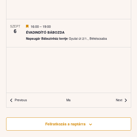
Featured
16:00
–
19:00
SZEPT
6
ÉVADINDÍTÓ BÁBOZDA
Napsugár Bábszínház kertje
Gyulai út 2/1., Békéscsaba
Események
Eseménye
Previous
Ma
Next
Feliratkozás a naptárra