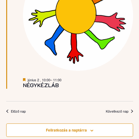
Kiemelt
június 2 , 10:00
–
11:00
NÉGYKÉZLÁB
Előző nap
Következő nap
Feliratkozás a naptárra