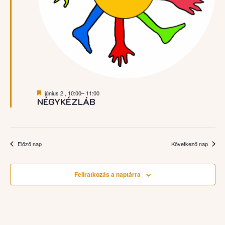
Kiemelt
június 2 , 10:00
–
11:00
NÉGYKÉZLÁB
Előző nap
Következő nap
Feliratkozás a naptárra