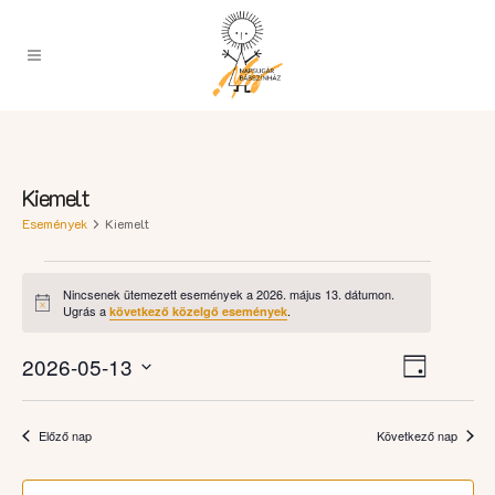
Kiemelt
Események
Kiemelt
Események
Nincsenek ütemezett események a 2026. május 13. dátumon.
for
Notice
Ugrás a
.
következő közelgő események
2026.
Esemény
május
Navigációs
2026-05-13
Nap
nézet
13.
nézetek
Dátum
navigáci
kiválasztása.
Előző nap
Következő nap