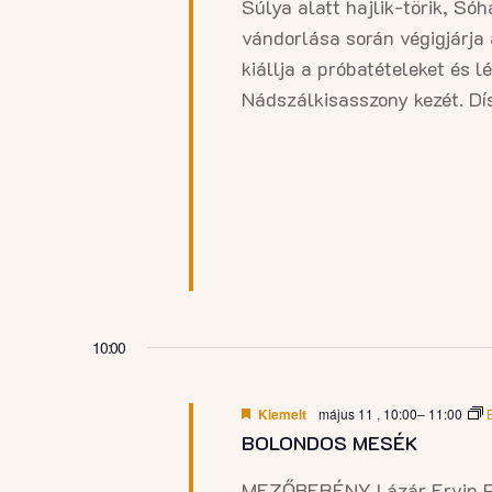
11.
Súlya alatt hajlik-törik, Sóha
vándorlása során végigjárja
kiállja a próbatételeket és 
Nádszálkisasszony kezét. Dís
10:00
Kiemelt
május 11 , 10:00
–
11:00
BOLONDOS MESÉK
MEZŐBERÉNY Lázár Ervin P