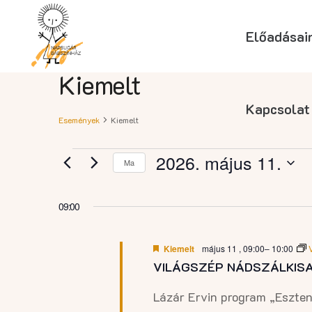
Előadásai
Kiemelt
Kapcsolat
Események
Kiemelt
Események
2026. május 11.
Ma
Dátum
for
kiválasztása.
09:00
2026.
Kiemelt
május 11 , 09:00
–
10:00
VILÁGSZÉP NÁDSZÁLKIS
május
Lázár Ervin program „Eszten