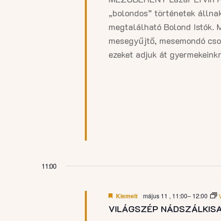
„bolondos” történetek állna
megtalálható Bolond Istók. 
mesegyűjtő, mesemondó csodá
ezeket adjuk át gyermekeink
11:00
Kiemelt
május 11 , 11:00
–
12:00
VILÁGSZÉP NÁDSZÁLKIS