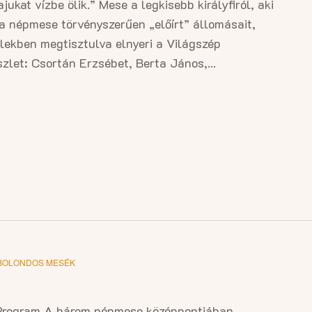
jukat vízbe ölik.” Mese a legkisebb királyfiról, aki
 a népmese törvényszerűen „előírt” állomásait,
lélekben megtisztulva elnyeri a Világszép
zlet: Csortán Erzsébet, Berta János,...
BOLONDOS MESÉK
rogram A három népmese középpontjában