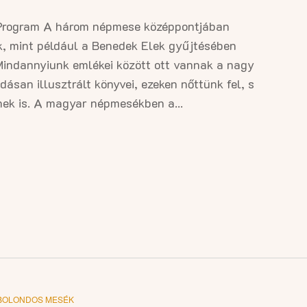
rogram A három népmese középpontjában
k, mint például a Benedek Elek gyűjtésében
Mindannyiunk emlékei között ott vannak a nagy
san illusztrált könyvei, ezeken nőttünk fel, s
nek is. A magyar népmesékben a...
BOLONDOS MESÉK