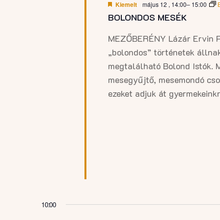
Kiemelt
május 12 , 14:00
–
15:00
BOLONDOS MESÉK
MEZŐBERÉNY Lázár Ervin P
„bolondos” történetek állna
megtalálható Bolond Istók. 
mesegyűjtő, mesemondó csodá
ezeket adjuk át gyermekeink
10:00