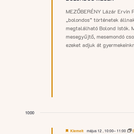
MEZŐBERÉNY Lázár Ervin P
„bolondos” történetek állna
megtalálható Bolond Istók. 
mesegyűjtő, mesemondó csodá
ezeket adjuk át gyermekeink
10:00
Kiemelt
május 12 , 10:00
–
11:00