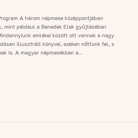
rogram A három népmese középpontjában
k, mint például a Benedek Elek gyűjtésében
Mindannyiunk emlékei között ott vannak a nagy
san illusztrált könyvei, ezeken nőttünk fel, s
nek is. A magyar népmesékben a...