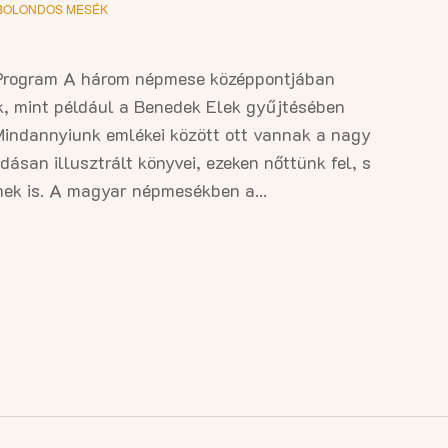
BOLONDOS MESÉK
rogram A három népmese középpontjában
k, mint például a Benedek Elek gyűjtésében
Mindannyiunk emlékei között ott vannak a nagy
san illusztrált könyvei, ezeken nőttünk fel, s
nek is. A magyar népmesékben a...