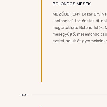
BOLONDOS MESÉK
MEZŐBERÉNY Lázár Ervin P
„bolondos” történetek állna
megtalálható Bolond Istók. 
mesegyűjtő, mesemondó csodá
ezeket adjuk át gyermekeink
14:00