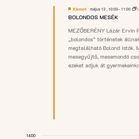
Kiemelt
május 13 , 10:00
–
11:00
BOLONDOS MESÉK
MEZŐBERÉNY Lázár Ervin P
„bolondos” történetek állna
megtalálható Bolond Istók. 
mesegyűjtő, mesemondó csodá
ezeket adjuk át gyermekeink
14:00