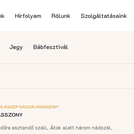
nk
Hírfolyam
Rólunk
Szolgáltatásaink
Jegy
Bábfesztivál
VILÁGSZÉP NÁDSZÁLKISASSZONY
ASSZONY
dőre esztendő száll, Átok alatt három nádszál,