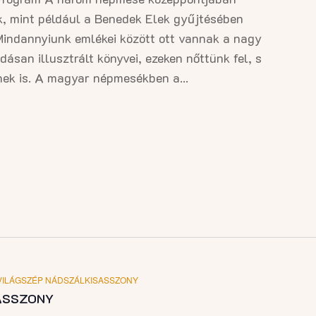
k, mint például a Benedek Elek gyűjtésében
Mindannyiunk emlékei között ott vannak a nagy
san illusztrált könyvei, ezeken nőttünk fel, s
nek is. A magyar népmesékben a...
VILÁGSZÉP NÁDSZÁLKISASSZONY
ASSZONY