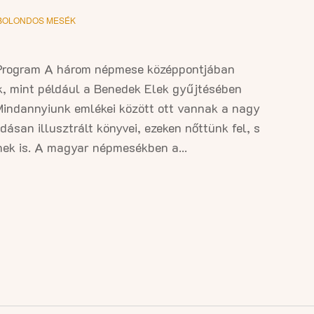
BOLONDOS MESÉK
rogram A három népmese középpontjában
k, mint például a Benedek Elek gyűjtésében
Mindannyiunk emlékei között ott vannak a nagy
san illusztrált könyvei, ezeken nőttünk fel, s
nek is. A magyar népmesékben a...