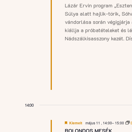
Lázár Ervin program „Eszten
Súlya alatt hajlik-törik, Sóha
vándorlása során végigjárja
kiállja a próbatételeket és 
Nádszálkisasszony kezét. Dís
14:00
Kiemelt
május 11 , 14:00
–
15:00
BOLONDOS MESÉK