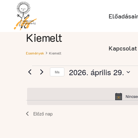
Előadásai
Kiemelt
Kapcsolat
Események
Kiemelt
Események
2026. április 29.
Ma
Dátum
for
kiválasztása.
Nincse
2026.
Előző nap
április