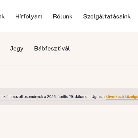
nk
Hírfolyam
Rólunk
Szolgáltatásaink
Jegy
Bábfesztivál
nek ütemezett események a 2026. április 29. dátumon. Ugrás a
következő közelg
Notice