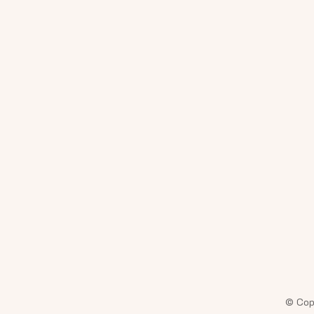
29.
© Cop