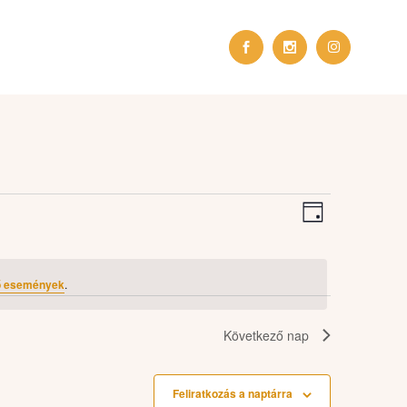
Esemény
Navigá
nézet
Nap
navigáció
nézet
ő események
.
Következő nap
Feliratkozás a naptárra