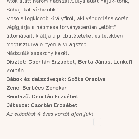
Átok alatt három nádszál,
Súlya alatt hajlik-törik,
Sóhajukat vízbe ölik.”
Mese a legkisebb királyfiról, aki vándorlása során
végigjárja a népmese törvényszerűen „előírt”
állomásait, kiállja a próbatételeket és lélekben
megtisztulva elnyeri a Világszép
Nádszálkisasszony kezét.
Díszlet: Csortán Erzsébet, Berta János, Lenkefi
Zoltán
Bábok és dalszövegek: Szőts Orsolya
Zene: Berbécs Zenekar
Rendező:
Csortán Erzsébet
Játssza: Csortán Erzsébet
Az előadást 4 éves kortól ajánljuk!