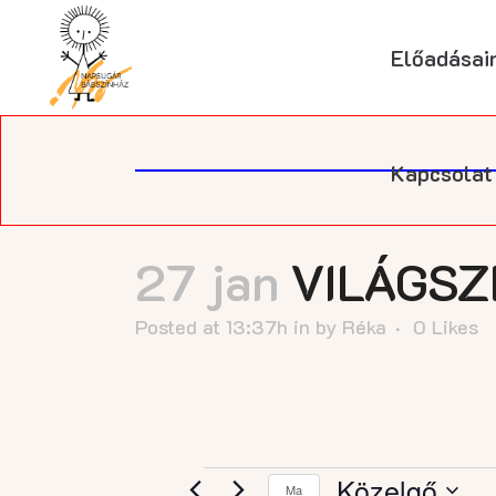
Előadásai
Kapcsolat
27 jan
VILÁGSZ
Posted at 13:37h
in
by
Réka
0
Likes
Közelgő
Ma