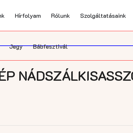
nk
Hírfolyam
Rólunk
Szolgáltatásaink
Jegy
Bábfesztivál
ÉP NÁDSZÁLKISASSZ