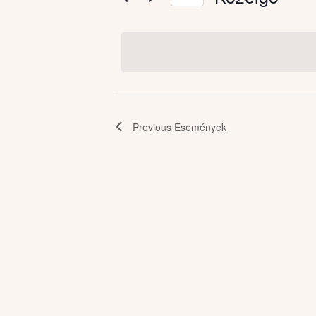
Események
Select
date.
Previous
Események