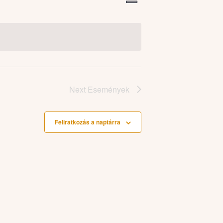
Navigáció
nézet
Summary
navigáció
nézetek
Next
Események
Feliratkozás a naptárra