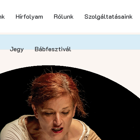
nk
Hírfolyam
Rólunk
Szolgáltatásaink
Jegy
Bábfesztivál