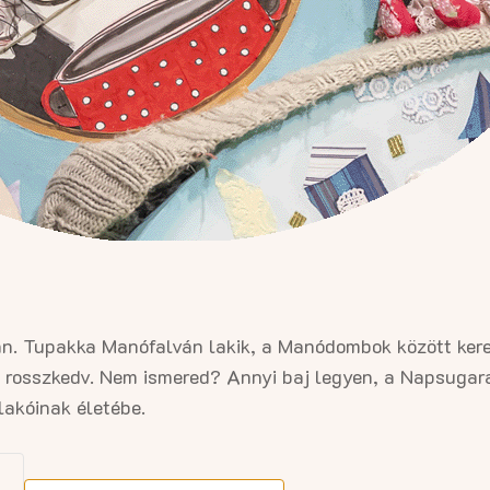
n. Tupakka Manófalván lakik, a Manódombok között kerek
a rosszkedv. Nem ismered? Annyi baj legyen, a Napsugara
lakóinak életébe.