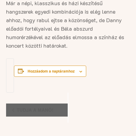
Már a népi, klasszikus és házi készítésű
hangszerek egyedi kombinációja is elég lenne
ahhoz, hogy rabul ejtse a közönséget, de Danny
előadói fortélyaival és Béla abszurd
humorérzékével az előadás elmossa a színház és
koncert közötti határokat.
Hozzáadom a naptáramhoz
Esemény
TUDJA A MANÓ!
navigáció