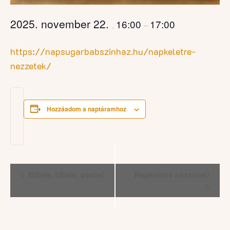
2025. november 22.
16:00
17:00
,
–
https://napsugarbabszinhaz.hu/napkeletre-
nezzetek/
Hozzáadom a naptáramhoz
Esemény
Bíbele, bíbele, paccs!
Napkeletre nézzetek!
navigáció