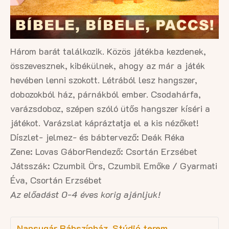
Három barát találkozik. Közös játékba kezdenek,
összevesznek, kibékülnek, ahogy az már a játék
hevében lenni szokott. Létrából lesz hangszer,
dobozokból ház, párnákból ember. Csodahárfa,
varázsdoboz, szépen szóló ütős hangszer kíséri a
játékot. Varázslat kápráztatja el a kis nézőket!
Díszlet- jelmez- és bábtervező: Deák Réka
Zene: Lovas Gábor
Rendező: Csortán Erzsébet
Játsszák: Czumbil Örs, Czumbil Emőke / Gyarmati
Éva, Csortán Erzsébet
Az előadást 0-4 éves korig ajánljuk!
Napsugár Bábszínház, Stúdió terem