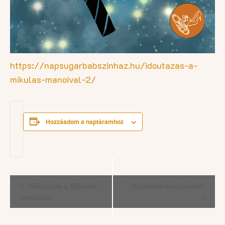
https://napsugarbabszinhaz.hu/idoutazas-a-
mikulas-manoival-2/
Hozzáadom a naptáramhoz
Esemény
Időutazás a Mikulás
Napkeletre nézzetek!
navigáció
manóival