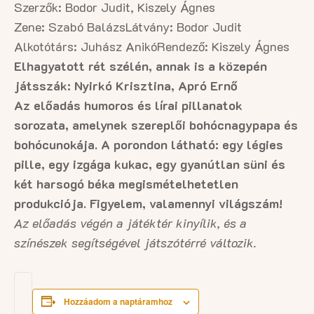
Szerzők: Bodor Judit, Kiszely Ágnes
Zene: Szabó Balázs
Látvány: Bodor Judit
Alkotótárs: Juhász Anikó
Rendező: Kiszely Ágnes
Elhagyatott rét szélén, annak is a közepén
játsszák: Nyirkó Krisztina, Apró Ernő
Az előadás humoros és lírai pillanatok
sorozata, amelynek szereplői bohócnagypapa és
bohócunokája. A porondon látható: egy légies
pille, egy izgága kukac, egy gyanútlan süni és
két harsogó béka megismételhetetlen
produkciója. Figyelem, valamennyi világszám!
Az előadás végén a játéktér kinyílik, és a
színészek segítségével játszótérré változik.
Hozzáadom a naptáramhoz