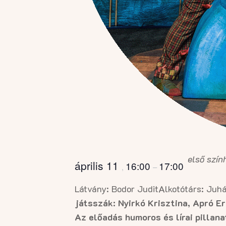
első szín
április 11
16:00
17:00
,
–
Látvány: Bodor Judit
Alkotótárs: Juh
játsszák: Nyirkó Krisztina, Apró E
Az előadás humoros és lírai pillan