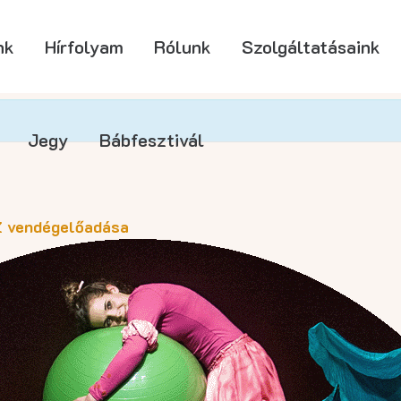
nk
Hírfolyam
Rólunk
Szolgáltatásaink
Jegy
Bábfesztivál
 vendégelőadása