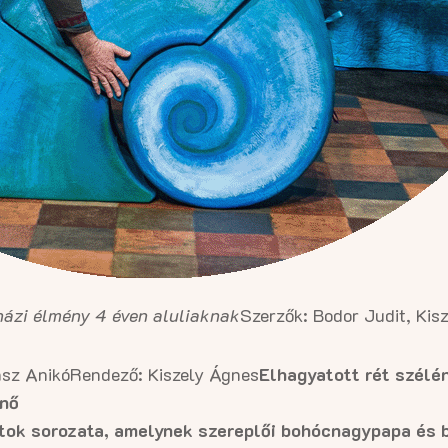
házi élmény 4 éven aluliaknak
Szerzők: Bodor Judit, Kis
ász Anikó
Rendező: Kiszely Ágnes
Elhagyatott rét szélé
rnő
atok sorozata, amelynek szereplői bohócnagypapa és 