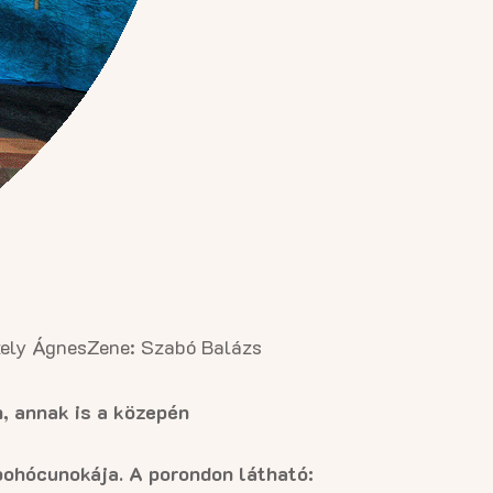
zely Ágnes
Zene: Szabó Balázs
n, annak is a közepén
bohócunokája. A porondon látható: