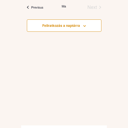
date.
Ma
Next
Események
Previous
Események
Feliratkozás a naptárra