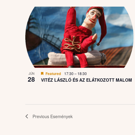
View
Featured
17:30
–
18:30
JÚN
28
VITÉZ LÁSZLÓ ÉS AZ ELÁTKOZOTT MALOM
Previous
Események