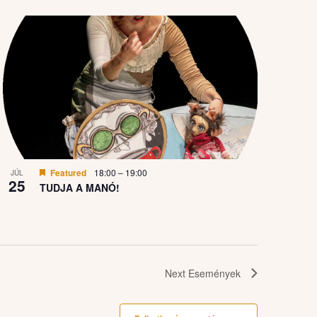
Featured
18:00
–
19:00
JÚL
25
TUDJA A MANÓ!
Next
Események