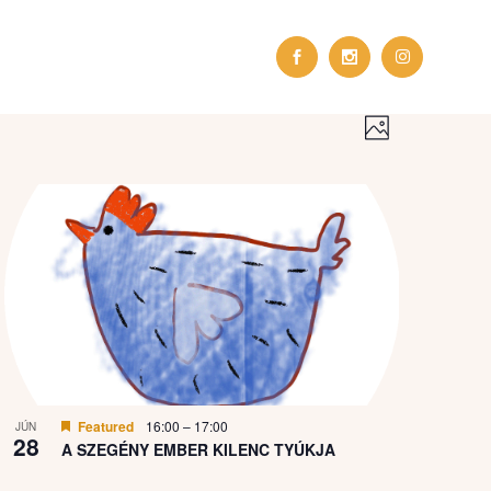
Esemény
Navigá
nézet
Photo
navigáció
nézet
Featured
16:00
–
17:00
JÚN
28
A SZEGÉNY EMBER KILENC TYÚKJA