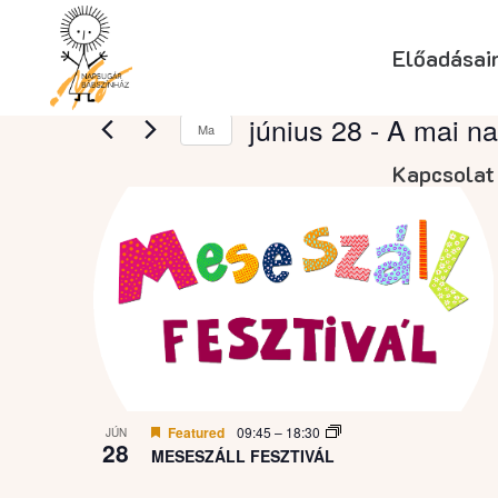
Előadásai
Események
június 28
 - 
A mai na
Ma
Select
Kapcsolat
date.
List
of
events
in
Featured
09:45
–
18:30
JÚN
Photo
28
MESESZÁLL FESZTIVÁL