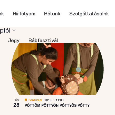
nk
Hírfolyam
Rólunk
Szolgáltatásaink
ptól
Jegy
Bábfesztivál
Featured
10:00
–
11:00
JÚN
28
PÖTTÖM PÖTTYÖN PÖTTYÖS PÖTTY